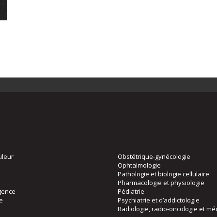
uleur
Obstétrique-gynécologie
Ophtalmologie
Pathologie et biologie cellulaire
Pharmacologie et physiologie
gence
Pédiatrie
ie
Psychiatrie et d’addictologie
Radiologie, radio-oncologie et mé