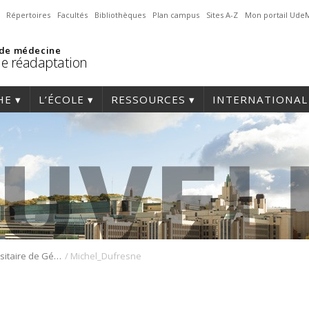
Répertoires
Facultés
Bibliothèques
Plan campus
Sites A-Z
Mon portail Ude
 de médecine
de réadaptation
HE
L’ÉCOLE
RESSOURCES
INTERNATIONAL
/
Institut Universitaire de Gériatrie de Montréal et Michel Dufresne récipiendaire des prix partenaire et du prix d’excellence en enseignement clinique de l’ACE
Michel_Dufresne