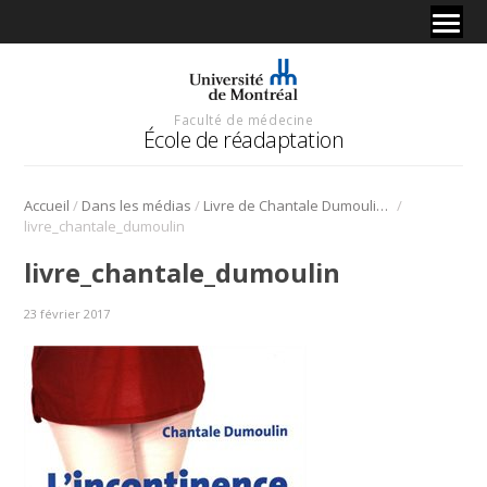
Faculté de médecine
École de réadaptation
/
/
/
Accueil
Dans les médias
Livre de Chantale Dumoulin « L’incontinence urinaire »
livre_chantale_dumoulin
livre_chantale_dumoulin
23 février 2017