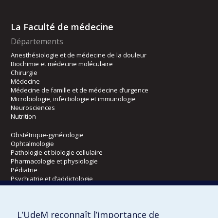
La Faculté de médecine
Départements
Anesthésiologie et de médecine de la douleur
Biochimie et médecine moléculaire
Chirurgie
Médecine
Médecine de famille et de médecine d’urgence
Microbiologie, infectiologie et immunologie
Neurosciences
Nutrition
Obstétrique-gynécologie
Ophtalmologie
Pathologie et biologie cellulaire
Pharmacologie et physiologie
Pédiatrie
Psychiatrie et d’addictologie
Radiologie, radio-oncologie et médecine nucléaire
L’UdeM reconnaît l’importance de