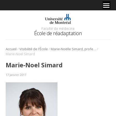
Faculté de médecine
École de réadaptation
/
/
/
Accueil
Visibilité de l'École
Marie-Noëlle Simard, professeure au programme d’ergothérapie, explique à l’émission 24/60 de Radio-Canada sa participation au projet de prématernelle et maternelle musicales de l’OSM
Marie-Noel Simard
Marie-Noel Simard
17 janvier 2017