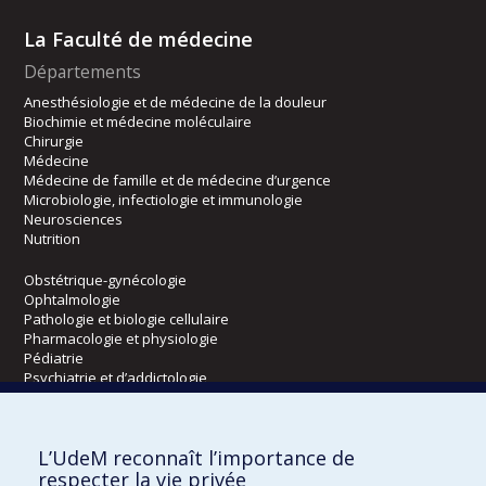
La Faculté de médecine
Départements
Anesthésiologie et de médecine de la douleur
Biochimie et médecine moléculaire
Chirurgie
Médecine
Médecine de famille et de médecine d’urgence
Microbiologie, infectiologie et immunologie
Neurosciences
Nutrition
Obstétrique-gynécologie
Ophtalmologie
Pathologie et biologie cellulaire
Pharmacologie et physiologie
Pédiatrie
Psychiatrie et d’addictologie
Radiologie, radio-oncologie et médecine nucléaire
L’UdeM reconnaît l’importance de
Écoles
respecter la vie privée