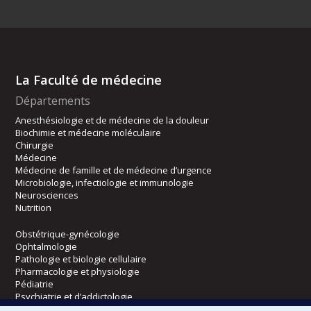
La Faculté de médecine
Départements
Anesthésiologie et de médecine de la douleur
Biochimie et médecine moléculaire
Chirurgie
Médecine
Médecine de famille et de médecine d’urgence
Microbiologie, infectiologie et immunologie
Neurosciences
Nutrition
Obstétrique-gynécologie
Ophtalmologie
Pathologie et biologie cellulaire
Pharmacologie et physiologie
Pédiatrie
Psychiatrie et d’addictologie
Radiologie, radio-oncologie et médecine nucléaire