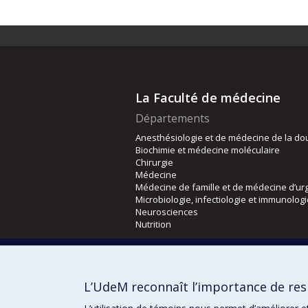
La Faculté de médecine
Départements
Anesthésiologie et de médecine de la do
Biochimie et médecine moléculaire
Chirurgie
Médecine
Médecine de famille et de médecine d’ur
Microbiologie, infectiologie et immunolog
Neurosciences
Nutrition
Écoles
Kinésiologie et des sciences de l’activité
L’UdeM reconnaît l’importance de resp
Orthophonie et audiologie
Réadaptation