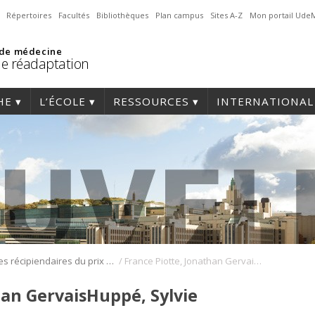
Répertoires
Facultés
Bibliothèques
Plan campus
Sites A-Z
Mon portail Ude
 de médecine
de réadaptation
HE
L’ÉCOLE
RESSOURCES
INTERNATIONAL
/
Les récipiendaires du prix Atlas en physiothérapie
France Piotte, Jonathan GervaisHuppé, Sylvie Nadeau
han GervaisHuppé, Sylvie