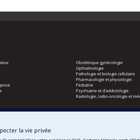
uleur
Obstétrique-gynécologie
Ophtalmologie
Pathologie et biologie cellulaire
Pharmacologie et physiologie
gence
Pédiatrie
ie
Psychiatrie et d’addictologie
Radiologie, radio-oncologie et mé
Directions
 physique
DPC
ecter la vie privée
CPASS
Éthique clinique