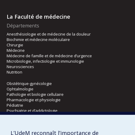
La Faculté de médecine
Départements
Anesthésiologie et de médecine de la douleur
Biochimie et médecine moléculaire
Chirurgie
Médecine
Médecine de famille et de médecine d’urgence
Microbiologie, infectiologie et immunologie
Neurosciences
Nutrition
Obstétrique-gynécologie
Ophtalmologie
Pathologie et biologie cellulaire
Pharmacologie et physiologie
Pédiatrie
Psychiatrie et d’addictologie
Radiologie, radio-oncologie et médecine nucléaire
L’UdeM reconnaît l’importance de