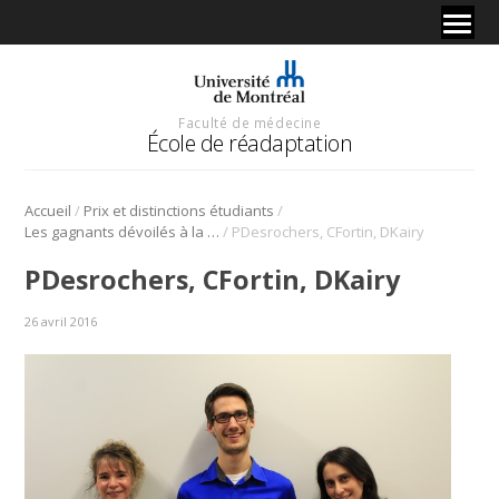
Faculté de médecine
École de réadaptation
/
/
Accueil
Prix et distinctions étudiants
/
Les gagnants dévoilés à la session de communication des affiches en physiothérapie
PDesrochers, CFortin, DKairy
PDesrochers, CFortin, DKairy
26 avril 2016