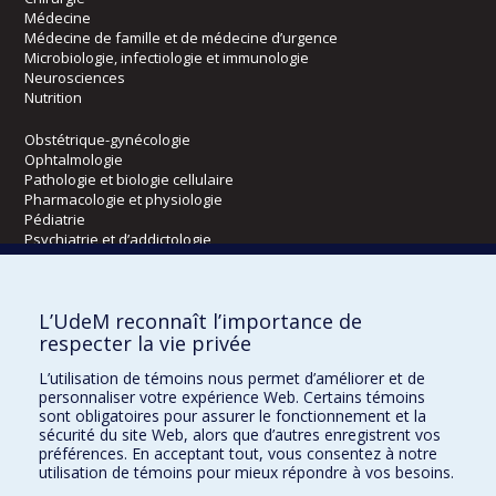
Médecine
Médecine de famille et de médecine d’urgence
Microbiologie, infectiologie et immunologie
Neurosciences
Nutrition
Obstétrique-gynécologie
Ophtalmologie
Pathologie et biologie cellulaire
Pharmacologie et physiologie
Pédiatrie
Psychiatrie et d’addictologie
Radiologie, radio-oncologie et médecine nucléaire
L’UdeM reconnaît l’importance de
Écoles
respecter la vie privée
Kinésiologie et des sciences de l’activité physique
L’utilisation de témoins nous permet d’améliorer et de
Orthophonie et audiologie
personnaliser votre expérience Web. Certains témoins
Réadaptation
sont obligatoires pour assurer le fonctionnement et la
sécurité du site Web, alors que d’autres enregistrent vos
préférences. En acceptant tout, vous consentez à notre
Directions
utilisation de témoins pour mieux répondre à vos besoins.
DPC