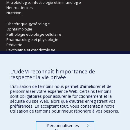
Microbiologie, infectiologie et immunologie
Neurosciences
Nutrition
Obstétrique-gynécologie
Ophtalmologie
Pathologie et biologie cellulaire
Pharmacologie et physiologie
Pédiatrie
Psychiatrie et d’addictologie
Radiologie, radio-oncologie et médecine nucléaire
L’UdeM reconnaît l’importance de
Écoles
respecter la vie privée
Kinésiologie et des sciences de l’activité physique
L’utilisation de témoins nous permet d’améliorer et de
Orthophonie et audiologie
personnaliser votre expérience Web. Certains témoins
Réadaptation
sont obligatoires pour assurer le fonctionnement et la
sécurité du site Web, alors que d’autres enregistrent vos
préférences. En acceptant tout, vous consentez à notre
Directions
utilisation de témoins pour mieux répondre à vos besoins.
DPC
CPASS
Personnaliser les
>
Éthique clinique