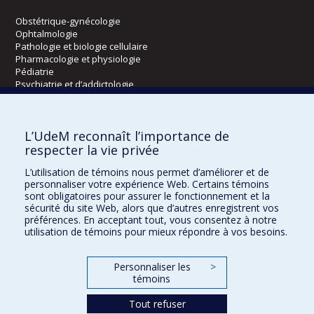
Obstétrique-gynécologie
Ophtalmologie
Pathologie et biologie cellulaire
Pharmacologie et physiologie
Pédiatrie
Psychiatrie et d’addictologie
Radiologie, radio-oncologie et médecine nucléaire
L’UdeM reconnaît l’importance de
Écoles
respecter la vie privée
Kinésiologie et des sciences de l’activité physique
L’utilisation de témoins nous permet d’améliorer et de
Orthophonie et audiologie
personnaliser votre expérience Web. Certains témoins
Réadaptation
sont obligatoires pour assurer le fonctionnement et la
sécurité du site Web, alors que d’autres enregistrent vos
préférences. En acceptant tout, vous consentez à notre
Directions
utilisation de témoins pour mieux répondre à vos besoins.
DPC
CPASS
Personnaliser les
>
Éthique clinique
témoins
Tout refuser