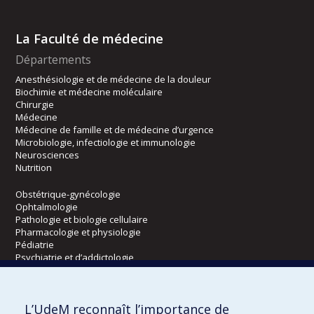
La Faculté de médecine
Départements
Anesthésiologie et de médecine de la douleur
Biochimie et médecine moléculaire
Chirurgie
Médecine
Médecine de famille et de médecine d’urgence
Microbiologie, infectiologie et immunologie
Neurosciences
Nutrition
Obstétrique-gynécologie
Ophtalmologie
Pathologie et biologie cellulaire
Pharmacologie et physiologie
Pédiatrie
Psychiatrie et d’addictologie
Radiologie, radio-oncologie et médecine nucléaire
L’UdeM reconnaît l’importance de