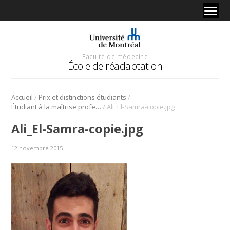
Faculté de médecine
École de réadaptation
/
/
Accueil
Prix et distinctions étudiants
/
Étudiant à la maîtrise professionnelle en ergothérapie présente au congrès de l’ International Society for the Study of Personality Disorders, ISSPD.
Ali_El-Samra-copie.jpg
Ali_El-Samra-copie.jpg
12 novembre 2015