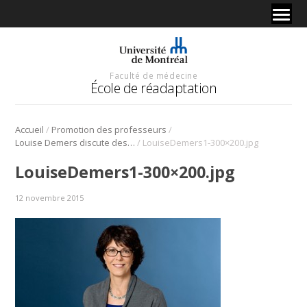
Faculté de médecine
École de réadaptation
/
/
Accueil
Promotion des professeurs
/
Louise Demers discute des technologies pour aider les personne âgées à Radio-Canada
LouiseDemers1-300×200.jpg
LouiseDemers1-300×200.jpg
12 novembre 2015