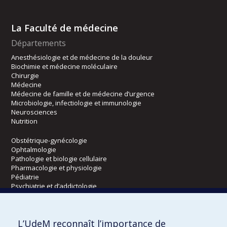
La Faculté de médecine
Départements
Anesthésiologie et de médecine de la douleur
Biochimie et médecine moléculaire
Chirurgie
Médecine
Médecine de famille et de médecine d’urgence
Microbiologie, infectiologie et immunologie
Neurosciences
Nutrition
Obstétrique-gynécologie
Ophtalmologie
Pathologie et biologie cellulaire
Pharmacologie et physiologie
Pédiatrie
Psychiatrie et d’addictologie
Radiologie, radio-oncologie et médecine nucléaire
L’UdeM reconnaît l’importance de