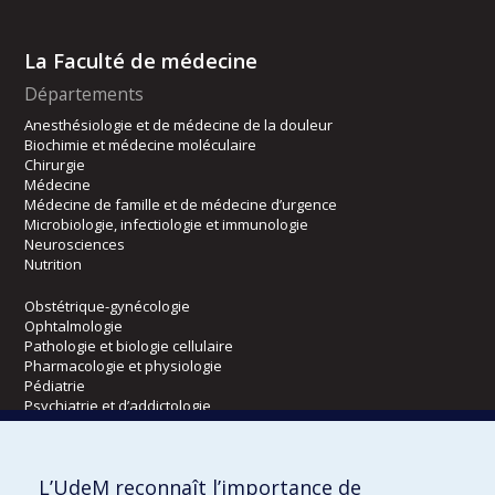
La Faculté de médecine
Départements
Anesthésiologie et de médecine de la douleur
Biochimie et médecine moléculaire
Chirurgie
Médecine
Médecine de famille et de médecine d’urgence
Microbiologie, infectiologie et immunologie
Neurosciences
Nutrition
Obstétrique-gynécologie
Ophtalmologie
Pathologie et biologie cellulaire
Pharmacologie et physiologie
Pédiatrie
Psychiatrie et d’addictologie
Radiologie, radio-oncologie et médecine nucléaire
L’UdeM reconnaît l’importance de