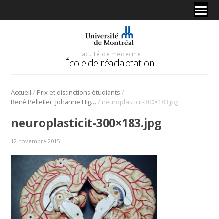
Faculté de médecine
École de réadaptation
/
/
Accueil
Prix et distinctions étudiants
/
René Pelletier, Johanne Higgins et Daniel Bourbonnais publient sur la neuroplasticité
neuroplasticit-300×183.jpg
neuroplasticit-300×183.jpg
12 novembre 2015