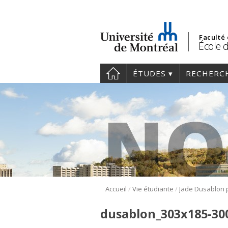
Faculté
École 
ÉTUDES
RECHERC
/
/
Accueil
Vie étudiante
dusablon_303x185-30