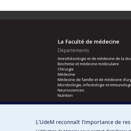
La Faculté de médecine
Départements
Anesthésiologie et de médecine de la do
Biochimie et médecine moléculaire
Chirurgie
Médecine
Médecine de famille et de médecine d’ur
Microbiologie, infectiologie et immunolog
Neurosciences
Nutrition
Écoles
Kinésiologie et des sciences de l’activité
L’UdeM reconnaît l’importance de resp
Orthophonie et audiologie
Réadaptation