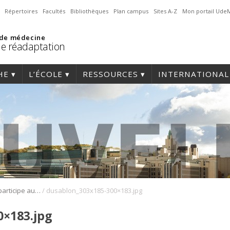
Répertoires
Facultés
Bibliothèques
Plan campus
Sites A-Z
Mon portail Ude
 de médecine
de réadaptation
HE
L’ÉCOLE
RESSOURCES
INTERNATIONAL
/
Jade Dusablon participe aux Jeux Panaméricains et aux Championnats du monde en natation
dusablon_303x185-300×183.jpg
0×183.jpg