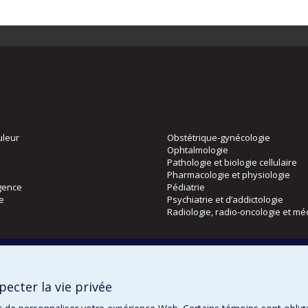
uleur
Obstétrique-gynécologie
Ophtalmologie
Pathologie et biologie cellulaire
Pharmacologie et physiologie
gence
Pédiatrie
ie
Psychiatrie et d’addictologie
Radiologie, radio-oncologie et mé
Directions
 physique
DPC
ecter la vie privée
CPASS
Éthique clinique