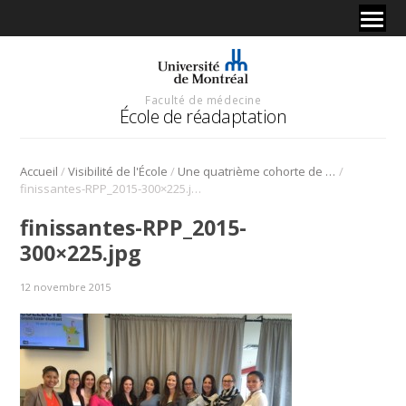
Faculté de médecine
École de réadaptation
/
/
/
Accueil
Visibilité de l'École
Une quatrième cohorte de diplômés du microprgramme en rééducation périnéale et pelvienne
finissantes-RPP_2015-300×225.jpg
finissantes-RPP_2015-
300×225.jpg
12 novembre 2015