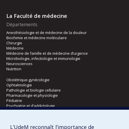
La Faculté de médecine
Départements
Anesthésiologie et de médecine de la douleur
Biochimie et médecine moléculaire
Chirurgie
Médecine
Médecine de famille et de médecine d’urgence
Microbiologie, infectiologie et immunologie
Neurosciences
Nutrition
Obstétrique-gynécologie
Ophtalmologie
Pathologie et biologie cellulaire
Pharmacologie et physiologie
Pédiatrie
Psychiatrie et d’addictologie
Radiologie, radio-oncologie et médecine nucléaire
L’UdeM reconnaît l’importance de