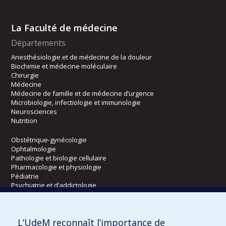
La Faculté de médecine
Départements
Anesthésiologie et de médecine de la douleur
Biochimie et médecine moléculaire
Chirurgie
Médecine
Médecine de famille et de médecine d’urgence
Microbiologie, infectiologie et immunologie
Neurosciences
Nutrition
Obstétrique-gynécologie
Ophtalmologie
Pathologie et biologie cellulaire
Pharmacologie et physiologie
Pédiatrie
Psychiatrie et d’addictologie
Radiologie, radio-oncologie et médecine nucléaire
L’UdeM reconnaît l’importance de