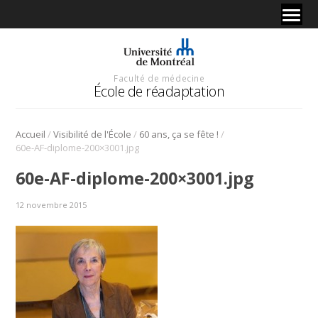
Faculté de médecine
École de réadaptation
/
/
/
Accueil
Visibilité de l'École
60 ans, ça se fête !
60e-AF-diplome-200×3001.jpg
60e-AF-diplome-200×3001.jpg
12 novembre 2015