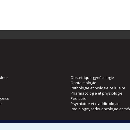
uleur
Obstétrique-gynécologie
Ophtalmologie
Pathologie et biologie cellulaire
Pharmacologie et physiologie
gence
Pédiatrie
ie
Psychiatrie et d’addictologie
Radiologie, radio-oncologie et mé
Directions