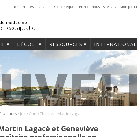
Répertoires
Facultés
Bibliothèques
Plan campus
Sites A-Z
Mon porta
 de médecine
de réadaptation
HE
L’ÉCOLE
RESSOURCES
INTERNATIONAL
/
 étudiants
Julie-Anne Therrien, Martin Lagacé et Geneviève Lamy, étudiants à la maîtrise professionnelle en ergothérapie présentent leur projet d’intégration au congrès de l’ACE 2014
 Martin Lagacé et Geneviève