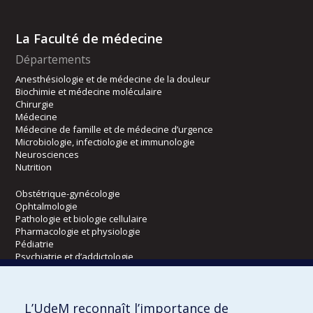
La Faculté de médecine
Départements
Anesthésiologie et de médecine de la douleur
Biochimie et médecine moléculaire
Chirurgie
Médecine
Médecine de famille et de médecine d’urgence
Microbiologie, infectiologie et immunologie
Neurosciences
Nutrition
Obstétrique-gynécologie
Ophtalmologie
Pathologie et biologie cellulaire
Pharmacologie et physiologie
Pédiatrie
Psychiatrie et d’addictologie
Radiologie, radio-oncologie et médecine nucléaire
L’UdeM reconnaît l’importance de