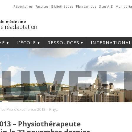
Répertoires
Facultés
Bibliothèques
Plan campus
Sites A-Z
Mon porta
 de médecine
de réadaptation
HE
L’ÉCOLE
RESSOURCES
INTERNATIONAL
/
Le Prix d’excellence 2013 – Physiothérapeute décerné à Carole Fortin le 22 novembre dernier, lors de l’événement Physiothérapie 360°
2013 – Physiothérapeute