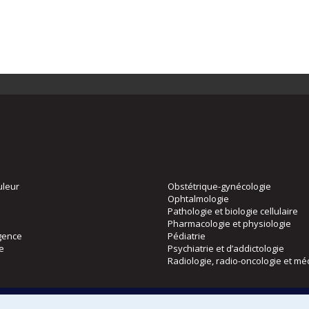
uleur
Obstétrique-gynécologie
Ophtalmologie
Pathologie et biologie cellulaire
Pharmacologie et physiologie
gence
Pédiatrie
ie
Psychiatrie et d’addictologie
Radiologie, radio-oncologie et mé
Directions