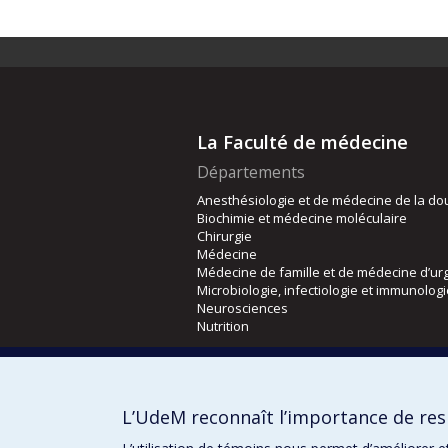
La Faculté de médecine
Départements
Anesthésiologie et de médecine de la do
Biochimie et médecine moléculaire
Chirurgie
Médecine
Médecine de famille et de médecine d’ur
Microbiologie, infectiologie et immunolog
Neurosciences
Nutrition
Écoles
Kinésiologie et des sciences de l’activité
L’UdeM reconnaît l’importance de resp
Orthophonie et audiologie
Réadaptation