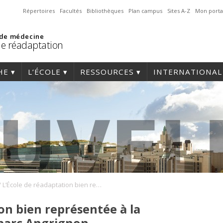
Répertoires
Facultés
Bibliothèques
Plan campus
Sites A-Z
Mon porta
 de médecine
de réadaptation
HE
L’ÉCOLE
RESSOURCES
INTERNATIONAL
/
L’École de réadaptation bien représentée à la Course populaire du parc Angrignon
on bien représentée à la