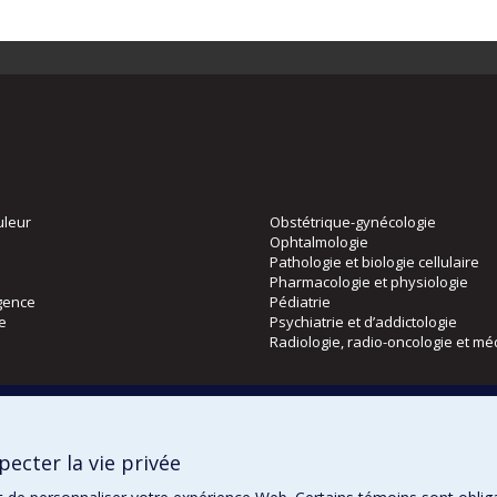
uleur
Obstétrique-gynécologie
Ophtalmologie
Pathologie et biologie cellulaire
Pharmacologie et physiologie
gence
Pédiatrie
ie
Psychiatrie et d’addictologie
Radiologie, radio-oncologie et mé
Directions
 physique
DPC
ecter la vie privée
CPASS
Éthique clinique