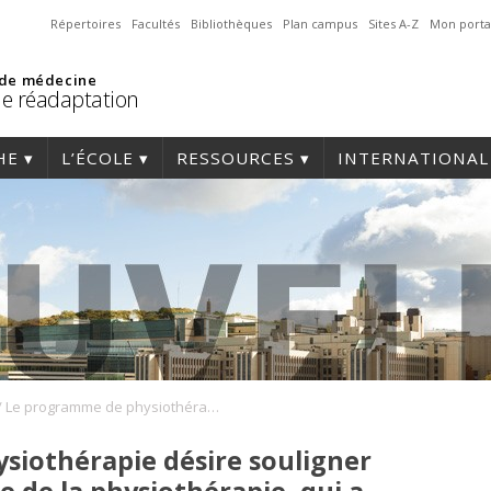
Répertoires
Facultés
Bibliothèques
Plan campus
Sites A-Z
Mon porta
 de médecine
de réadaptation
HE
L’ÉCOLE
RESSOURCES
INTERNATIONAL
/
Le programme de physiothérapie désire souligner la semaine québécoise de la physiothérapie, qui a lieu du 23 au 29 septembre 2013
siothérapie désire souligner