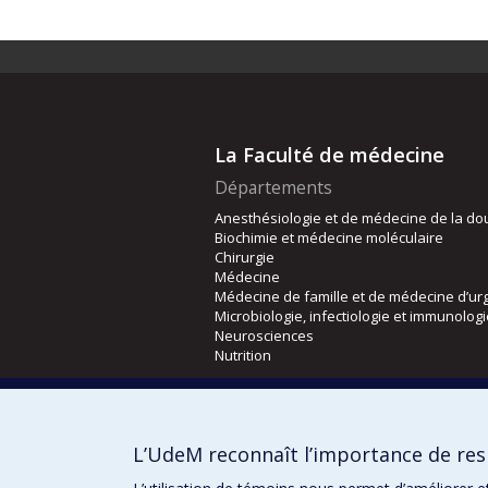
La Faculté de médecine
Départements
Anesthésiologie et de médecine de la do
Biochimie et médecine moléculaire
Chirurgie
Médecine
Médecine de famille et de médecine d’ur
Microbiologie, infectiologie et immunolog
Neurosciences
Nutrition
Écoles
Kinésiologie et des sciences de l’activité
L’UdeM reconnaît l’importance de resp
Orthophonie et audiologie
Réadaptation