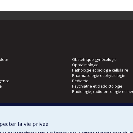
uleur
Obstétrique-gynécologie
Ophtalmologie
Pathologie et biologie cellulaire
Pharmacologie et physiologie
gence
Pédiatrie
ie
Psychiatrie et d’addictologie
Radiologie, radio-oncologie et mé
Directions
 physique
DPC
ecter la vie privée
CPASS
Éthique clinique