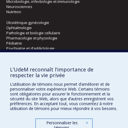
Microbiologie, infectiologie et immunologie
Neurosciences
Nutrition
Obstétrique-gynécologie
Ophtalmologie
Pathologie et biologie cellulaire
Pharmacologie et physiologie
Pédiatrie
Psychiatrie et d’addictologie
Radiologie, radio-oncologie et médecine nucléaire
L’UdeM reconnaît l’importance de
Écoles
respecter la vie privée
Kinésiologie et des sciences de l’activité physique
L’utilisation de témoins nous permet d’améliorer et de
Orthophonie et audiologie
personnaliser votre expérience Web. Certains témoins
Réadaptation
sont obligatoires pour assurer le fonctionnement et la
sécurité du site Web, alors que d’autres enregistrent vos
préférences. En acceptant tout, vous consentez à notre
Directions
utilisation de témoins pour mieux répondre à vos besoins.
DPC
CPASS
Personnaliser les
>
Éthique clinique
témoins