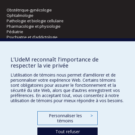
Obstétrique-gynécologie
Ophtalmologie
Pathologie et biologie cellulaire
Pharmacologie et physiologie
Pédiatrie
Psychiatrie et d’addictologie
Radiologie, radio-oncologie et médecine nucléaire
L’UdeM reconnaît l’importance de
Écoles
respecter la vie privée
Kinésiologie et des sciences de l’activité physique
L’utilisation de témoins nous permet d’améliorer et de
Orthophonie et audiologie
personnaliser votre expérience Web. Certains témoins
Réadaptation
sont obligatoires pour assurer le fonctionnement et la
sécurité du site Web, alors que d’autres enregistrent vos
préférences. En acceptant tout, vous consentez à notre
Directions
utilisation de témoins pour mieux répondre à vos besoins.
DPC
CPASS
Personnaliser les
>
Éthique clinique
témoins
Tout refuser