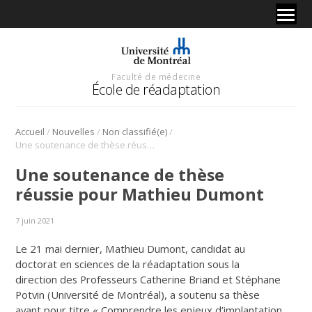
Faculté de médecine
École de réadaptation
/
/
/
Accueil
Nouvelles
Non classifié(e)
Une soutenance de thèse réussie pour Mathieu Dumont
Une soutenance de thèse
réussie pour Mathieu Dumont
7 juin 2021
Le 21 mai dernier, Mathieu Dumont, candidat au
doctorat en sciences de la réadaptation sous la
direction des Professeurs Catherine Briand et Stéphane
Potvin (Université de Montréal), a soutenu sa thèse
ayant pour titre « Comprendre les enjeux d’implantation