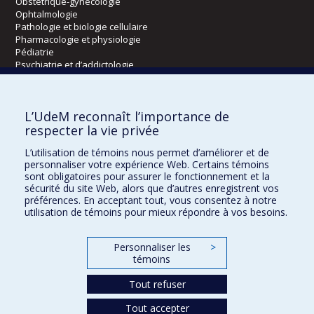
Obstétrique-gynécologie
Ophtalmologie
Pathologie et biologie cellulaire
Pharmacologie et physiologie
Pédiatrie
Psychiatrie et d’addictologie
Radiologie, radio-oncologie et médecine nucléaire
L’UdeM reconnaît l’importance de
Écoles
respecter la vie privée
Kinésiologie et des sciences de l’activité physique
L’utilisation de témoins nous permet d’améliorer et de
Orthophonie et audiologie
personnaliser votre expérience Web. Certains témoins
Réadaptation
sont obligatoires pour assurer le fonctionnement et la
sécurité du site Web, alors que d’autres enregistrent vos
préférences. En acceptant tout, vous consentez à notre
Directions
utilisation de témoins pour mieux répondre à vos besoins.
DPC
CPASS
Personnaliser les
>
Éthique clinique
témoins
Tout refuser
Tout accepter