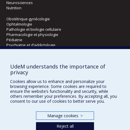
Neurosciences
Nutrition
Obstétrique-gynécologie
Ophtalmologie
Pathologie et biologie cellulaire
Pharmacologie et physiologie
Pédiatrie
Psychiatrie et d’addictologie
Radiologie, radio-oncologie et médecine nucléaire
UdeM understands the importance of
Écoles
privacy
Kinésiologie et des sciences de l’activité physique
Cookies allow us to enhance and personalize your
Orthophonie et audiologie
browsing experience. Some cookies are required to
Réadaptation
ensure the website’s functionality and security, while
others remember your preferences. By accepting all, you
consent to our use of cookies to better serve you.
Directions
DPC
Manage cookies
>
CPASS
Éthique clinique
Reject all