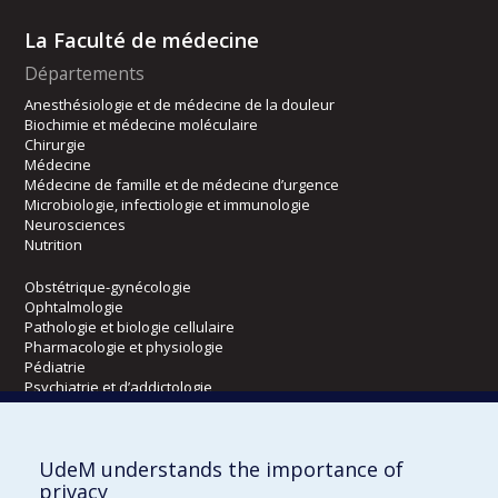
La Faculté de médecine
Départements
Anesthésiologie et de médecine de la douleur
Biochimie et médecine moléculaire
Chirurgie
Médecine
Médecine de famille et de médecine d’urgence
Microbiologie, infectiologie et immunologie
Neurosciences
Nutrition
Obstétrique-gynécologie
Ophtalmologie
Pathologie et biologie cellulaire
Pharmacologie et physiologie
Pédiatrie
Psychiatrie et d’addictologie
Radiologie, radio-oncologie et médecine nucléaire
UdeM understands the importance of
Écoles
privacy