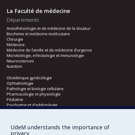
La Faculté de médecine
Départements
Anesthésiologie et de médecine de la douleur
Biochimie et médecine moléculaire
Chirurgie
Médecine
Médecine de famille et de médecine d’urgence
Microbiologie, infectiologie et immunologie
Neurosciences
Nutrition
Obstétrique-gynécologie
Ophtalmologie
Pathologie et biologie cellulaire
Pharmacologie et physiologie
Pédiatrie
Psychiatrie et d’addictologie
Radiologie, radio-oncologie et médecine nucléaire
UdeM understands the importance of
Écoles
privacy