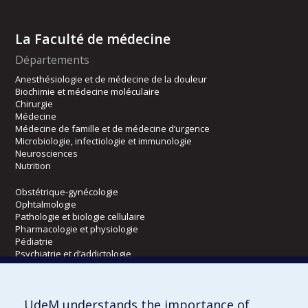
La Faculté de médecine
Départements
Anesthésiologie et de médecine de la douleur
Biochimie et médecine moléculaire
Chirurgie
Médecine
Médecine de famille et de médecine d’urgence
Microbiologie, infectiologie et immunologie
Neurosciences
Nutrition
Obstétrique-gynécologie
Ophtalmologie
Pathologie et biologie cellulaire
Pharmacologie et physiologie
Pédiatrie
Psychiatrie et d’addictologie
Radiologie, radio-oncologie et médecine nucléaire
UdeM understands the importance of