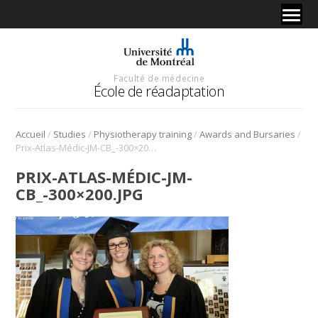
Faculté de médecine
École de réadaptation
/
/
/
/
Accueil
Studies
Physiotherapy training
Awards and Bursaries
Prix-Atlas-Médic-JM-CB_-300×200.jpg
PRIX-ATLAS-MÉDIC-JM-
CB_-300×200.JPG