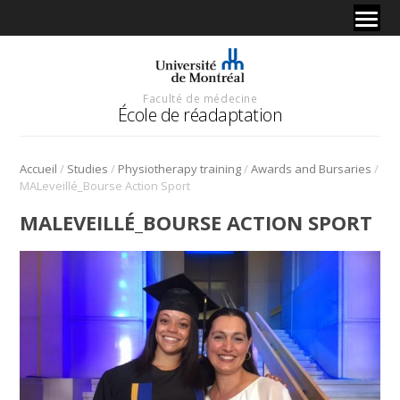
Faculté de médecine
École de réadaptation
/
/
/
/
Accueil
Studies
Physiotherapy training
Awards and Bursaries
MALeveillé_Bourse Action Sport
MALEVEILLÉ_BOURSE ACTION SPORT