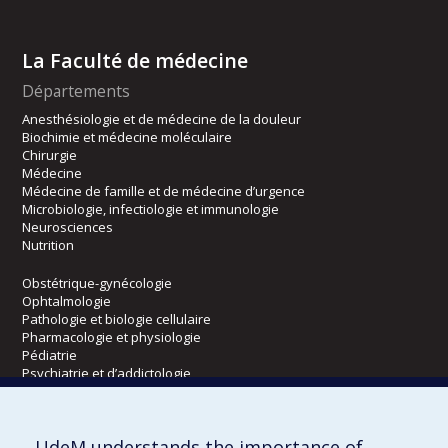
La Faculté de médecine
Départements
Anesthésiologie et de médecine de la douleur
Biochimie et médecine moléculaire
Chirurgie
Médecine
Médecine de famille et de médecine d’urgence
Microbiologie, infectiologie et immunologie
Neurosciences
Nutrition
Obstétrique-gynécologie
Ophtalmologie
Pathologie et biologie cellulaire
Pharmacologie et physiologie
Pédiatrie
Psychiatrie et d’addictologie
Radiologie, radio-oncologie et médecine nucléaire
UdeM understands the importance of