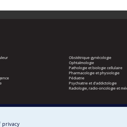
uleur
Obstétrique-gynécologie
Ophtalmologie
Pathologie et biologie cellulaire
Pharmacologie et physiologie
gence
Pédiatrie
ie
Psychiatrie et d’addictologie
Radiologie, radio-oncologie et mé
Directions
 physique
DPC
CPASS
 privacy
Éthique clinique