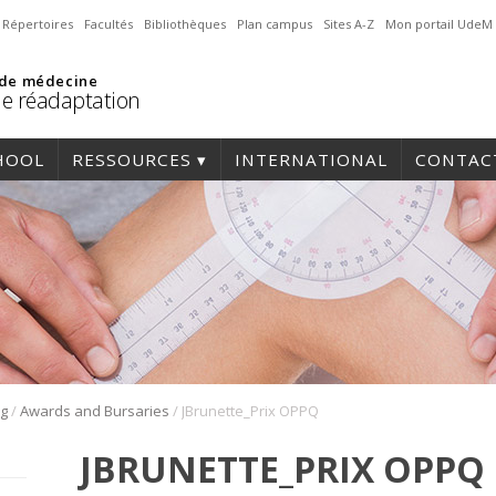
Répertoires
Facultés
Bibliothèques
Plan campus
Sites A-Z
Mon portail UdeM
 de médecine
de réadaptation
HOOL
RESSOURCES
INTERNATIONAL
CONTAC
/
/
ng
Awards and Bursaries
JBrunette_Prix OPPQ
JBRUNETTE_PRIX OPPQ