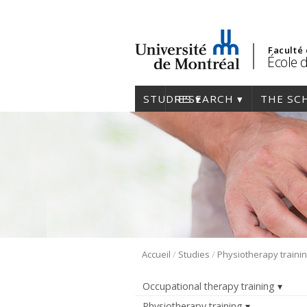
Faculté
École 
STUDIES
RESEARCH
THE SC
/
/
Accueil
Studies
Physiotherapy traini
Occupational therapy training
Physiotherapy training