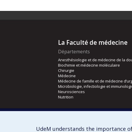
La Faculté de médecine
Départements
Anesthésiologie et de médecine de la do
Biochimie et médecine moléculaire
Chirurgie
Médecine
Médecine de famille et de médecine d’ur
Microbiologie, infectiologie et immunolog
Neurosciences
Nutrition
Écoles
Kinésiologie et des sciences de l’activité
Orthophonie et audiologie
UdeM understands the importance of
Réadaptation