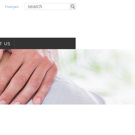
Français
T US