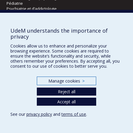
Pédiatrie
Psychiatrie et d’addictologie
Radiologie, radio-oncologie et médecine nucléaire
UdeM understands the importance of
Écoles
privacy
Kinésiologie et des sciences de l’activité physique
Cookies allow us to enhance and personalize your
Orthophonie et audiologie
browsing experience. Some cookies are required to
Réadaptation
ensure the website’s functionality and security, while
others remember your preferences. By accepting all, you
consent to our use of cookies to better serve you.
Directions
DPC
Manage cookies
>
CPASS
Éthique clinique
Reject all
Accept all
See our
privacy policy
and
terms of use
.
Confidentialité
Conditions d’utilisation
Cookie Settings