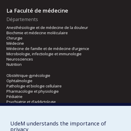
La Faculté de médecine
Départements
Anesthésiologie et de médecine de la douleur
Biochimie et médecine moléculaire
Chirurgie
Médecine
Médecine de famille et de médecine d’urgence
Microbiologie, infectiologie et immunologie
Neurosciences
Nutrition
Obstétrique-gynécologie
Ophtalmologie
Pathologie et biologie cellulaire
Pharmacologie et physiologie
Pédiatrie
Psychiatrie et d’addictologie
Radiologie, radio-oncologie et médecine nucléaire
UdeM understands the importance of
Écoles
privacy