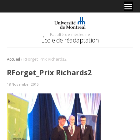
Faculté de médecine
École de réadaptation
/
Accueil
RForget_Prix Richards2
RForget_Prix Richards2
18 November 2015