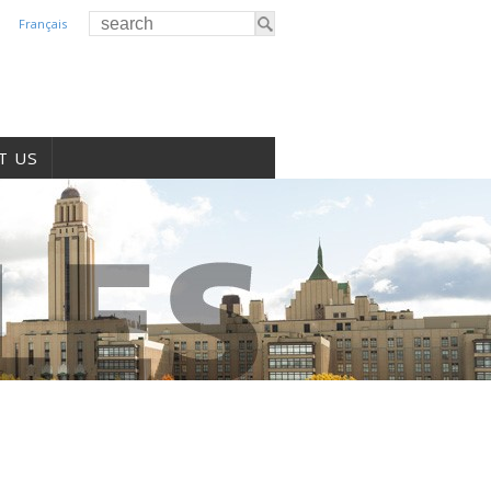
Français
T US