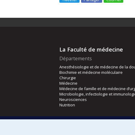
La Faculté de médecine
Départements
Anesthésiologie et de médecine de la do
Biochimie et médecine moléculaire
Chirurgie
Médecine
Médecine de famille et de médecine d’ur
Microbiologie, infectiologie et immunolog
Neurosciences
Nutrition
Écoles
Kinésiologie et des sciences de l’activité
Orthophonie et audiologie