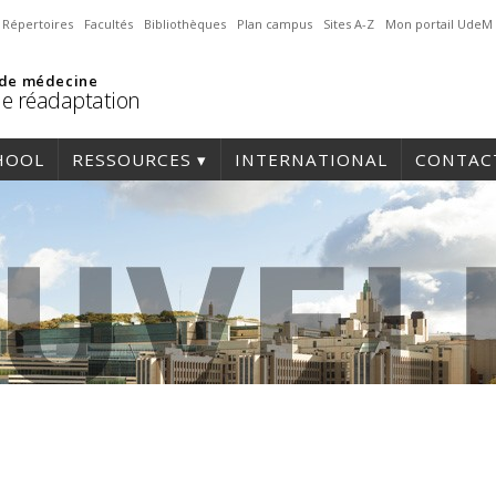
Répertoires
Facultés
Bibliothèques
Plan campus
Sites A-Z
Mon portail UdeM
 de médecine
de réadaptation
HOOL
RESSOURCES
INTERNATIONAL
CONTAC