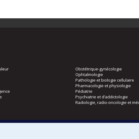
uleur
Obstétrique-gynécologie
Ophtalmologie
Pathologie et biologie cellulaire
Pharmacologie et physiologie
gence
Pédiatrie
ie
Psychiatrie et d’addictologie
Radiologie, radio-oncologie et mé
Directions
 physique
DPC
CPASS