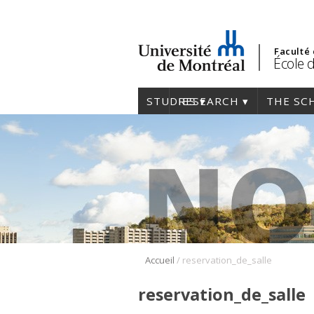
Faculté
École 
STUDIES
RESEARCH
THE SC
/
Accueil
reservation_de_salle
reservation_de_salle