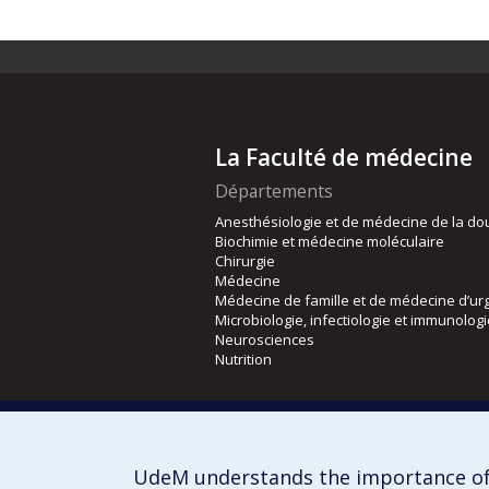
La Faculté de médecine
Départements
Anesthésiologie et de médecine de la do
Biochimie et médecine moléculaire
Chirurgie
Médecine
Médecine de famille et de médecine d’ur
Microbiologie, infectiologie et immunolog
Neurosciences
Nutrition
Écoles
Kinésiologie et des sciences de l’activité
Orthophonie et audiologie
UdeM understands the importance of
Réadaptation