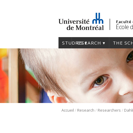
Faculté
École 
STUDIES
RESEARCH
THE SC
/
/
/
Accueil
Research
Researchers
Dahli