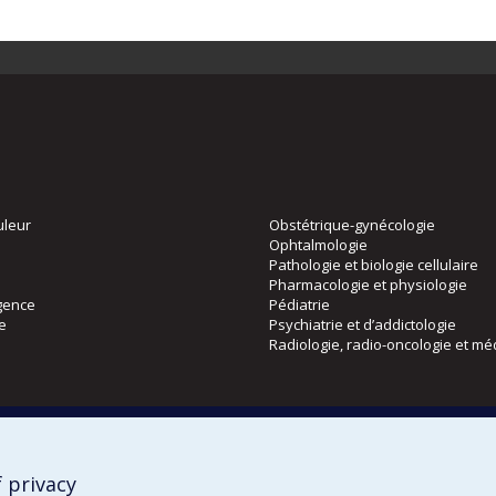
uleur
Obstétrique-gynécologie
Ophtalmologie
Pathologie et biologie cellulaire
Pharmacologie et physiologie
gence
Pédiatrie
ie
Psychiatrie et d’addictologie
Radiologie, radio-oncologie et mé
Directions
 physique
DPC
CPASS
 privacy
Éthique clinique