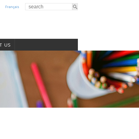
Français
T US