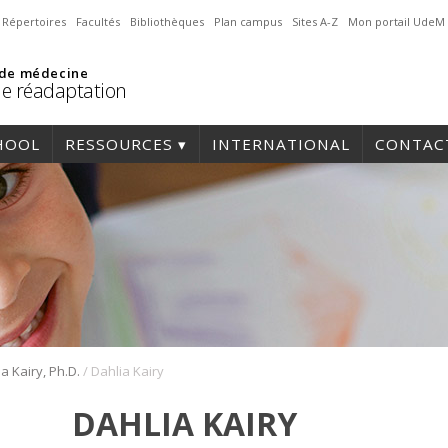
Répertoires
Facultés
Bibliothèques
Plan campus
Sites A-Z
Mon portail UdeM
 de médecine
de réadaptation
HOOL
RESSOURCES
INTERNATIONAL
CONTAC
/
a Kairy, Ph.D.
Dahlia Kairy
DAHLIA KAIRY