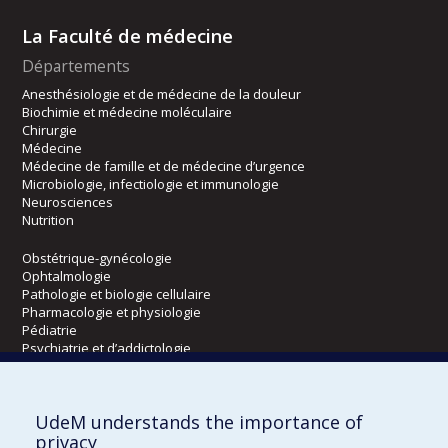
La Faculté de médecine
Départements
Anesthésiologie et de médecine de la douleur
Biochimie et médecine moléculaire
Chirurgie
Médecine
Médecine de famille et de médecine d’urgence
Microbiologie, infectiologie et immunologie
Neurosciences
Nutrition
Obstétrique-gynécologie
Ophtalmologie
Pathologie et biologie cellulaire
Pharmacologie et physiologie
Pédiatrie
Psychiatrie et d’addictologie
Radiologie, radio-oncologie et médecine nucléaire
UdeM understands the importance of
Écoles
privacy