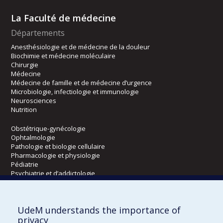
La Faculté de médecine
Départements
Anesthésiologie et de médecine de la douleur
Biochimie et médecine moléculaire
Chirurgie
Médecine
Médecine de famille et de médecine d’urgence
Microbiologie, infectiologie et immunologie
Neurosciences
Nutrition
Obstétrique-gynécologie
Ophtalmologie
Pathologie et biologie cellulaire
Pharmacologie et physiologie
Pédiatrie
Psychiatrie et d’addictologie
Radiologie, radio-oncologie et médecine nucléaire
UdeM understands the importance of
Écoles
privacy