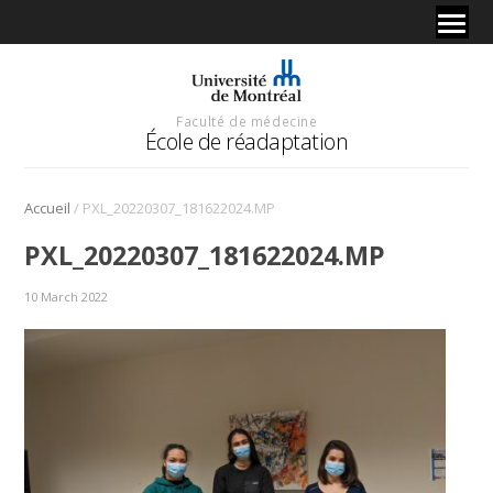
Faculté de médecine
École de réadaptation
/
Accueil
PXL_20220307_181622024.MP
PXL_20220307_181622024.MP
10 March 2022