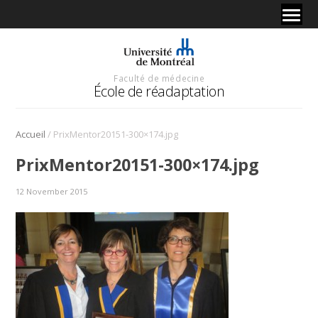
Faculté de médecine
École de réadaptation
/
Accueil
PrixMentor20151-300×174.jpg
PrixMentor20151-300×174.jpg
12 November 2015