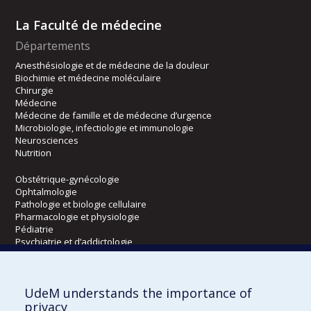
La Faculté de médecine
Départements
Anesthésiologie et de médecine de la douleur
Biochimie et médecine moléculaire
Chirurgie
Médecine
Médecine de famille et de médecine d’urgence
Microbiologie, infectiologie et immunologie
Neurosciences
Nutrition
Obstétrique-gynécologie
Ophtalmologie
Pathologie et biologie cellulaire
Pharmacologie et physiologie
Pédiatrie
Psychiatrie et d’addictologie
Radiologie, radio-oncologie et médecine nucléaire
UdeM understands the importance of
Écoles
privacy