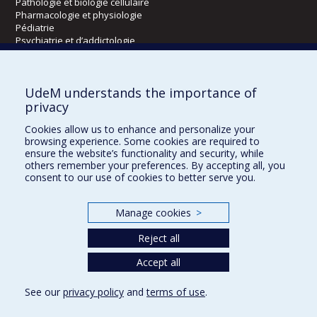
Pathologie et biologie cellulaire
Pharmacologie et physiologie
Pédiatrie
Psychiatrie et d’addictologie
Radiologie, radio-oncologie et médecine nucléaire
UdeM understands the importance of
Écoles
privacy
Kinésiologie et des sciences de l’activité physique
Cookies allow us to enhance and personalize your
Orthophonie et audiologie
browsing experience. Some cookies are required to
Réadaptation
ensure the website’s functionality and security, while
others remember your preferences. By accepting all, you
consent to our use of cookies to better serve you.
Directions
DPC
Manage cookies
>
CPASS
Éthique clinique
Reject all
Accept all
See our
privacy policy
and
terms of use
.