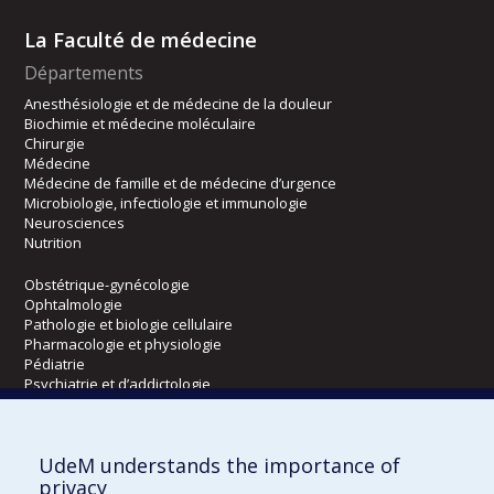
La Faculté de médecine
Départements
Anesthésiologie et de médecine de la douleur
Biochimie et médecine moléculaire
Chirurgie
Médecine
Médecine de famille et de médecine d’urgence
Microbiologie, infectiologie et immunologie
Neurosciences
Nutrition
Obstétrique-gynécologie
Ophtalmologie
Pathologie et biologie cellulaire
Pharmacologie et physiologie
Pédiatrie
Psychiatrie et d’addictologie
Radiologie, radio-oncologie et médecine nucléaire
UdeM understands the importance of
Écoles
privacy