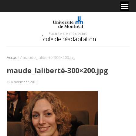
Faculté de médecine
École de réadaptation
/
Accueil
maude_laliberté-300×200.jpg
maude_laliberté-300×200.jpg
12 November 2015