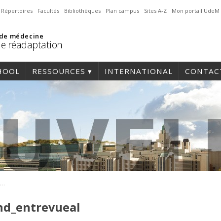
Répertoires
Facultés
Bibliothèques
Plan campus
Sites A-Z
Mon portail UdeM
 de médecine
de réadaptation
HOOL
RESSOURCES
INTERNATIONAL
CONTAC
rie-helene-raymond_entrevueal
nd_entrevueal