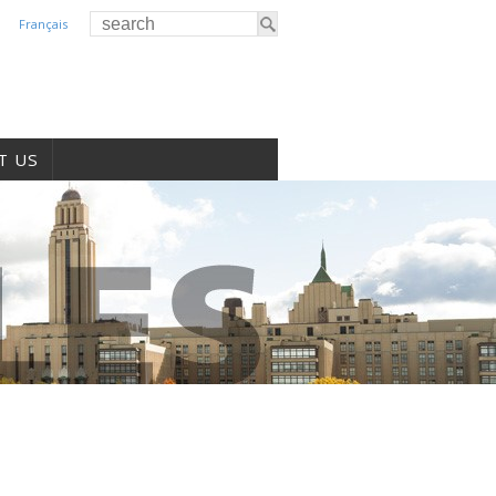
Français
T US