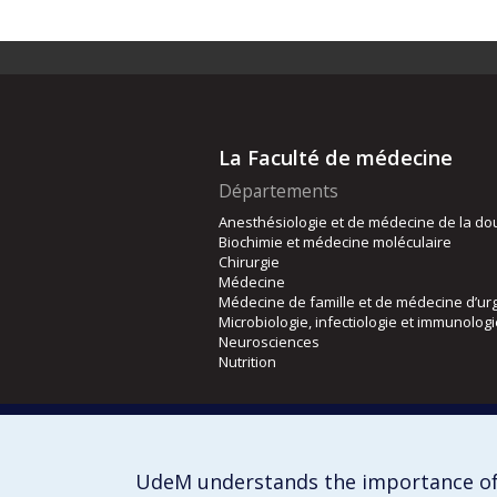
La Faculté de médecine
Départements
Anesthésiologie et de médecine de la do
Biochimie et médecine moléculaire
Chirurgie
Médecine
Médecine de famille et de médecine d’ur
Microbiologie, infectiologie et immunolog
Neurosciences
Nutrition
Écoles
Kinésiologie et des sciences de l’activité
Orthophonie et audiologie
UdeM understands the importance of
Réadaptation