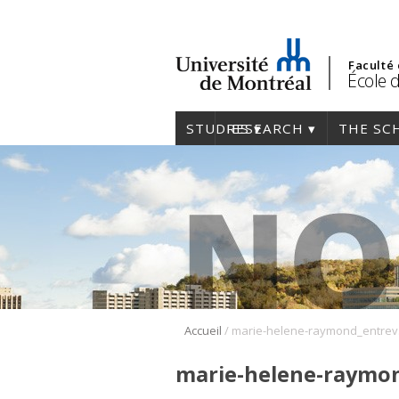
Faculté
École 
STUDIES
RESEARCH
THE SC
/
Accueil
ma
marie-helene-raymo