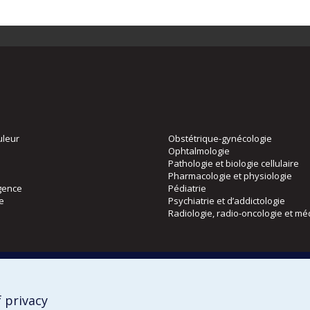
uleur
Obstétrique-gynécologie
Ophtalmologie
Pathologie et biologie cellulaire
Pharmacologie et physiologie
gence
Pédiatrie
ie
Psychiatrie et d’addictologie
Radiologie, radio-oncologie et mé
Directions
 physique
DPC
CPASS
 privacy
Éthique clinique