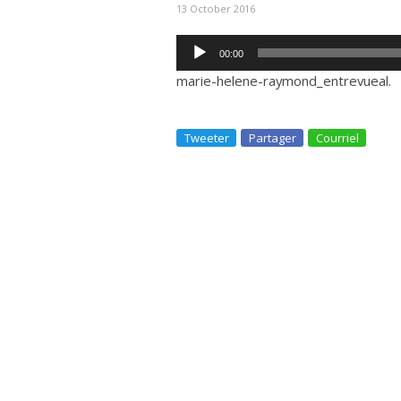
13 October 2016
Audio
00:00
Player
marie-helene-raymond_entrevueal
.
Tweeter
Partager
Courriel