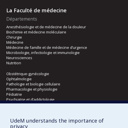
La Faculté de médecine
Départements
Anesthésiologie et de médecine de la douleur
Biochimie et médecine moléculaire
Chirurgie
Médecine
Médecine de famille et de médecine d’urgence
Microbiologie, infectiologie et immunologie
Neurosciences
Nutrition
Obstétrique-gynécologie
Ophtalmologie
Pathologie et biologie cellulaire
Pharmacologie et physiologie
Pédiatrie
Psychiatrie et d’addictologie
Radiologie, radio-oncologie et médecine nucléaire
UdeM understands the importance of
Écoles
privacy