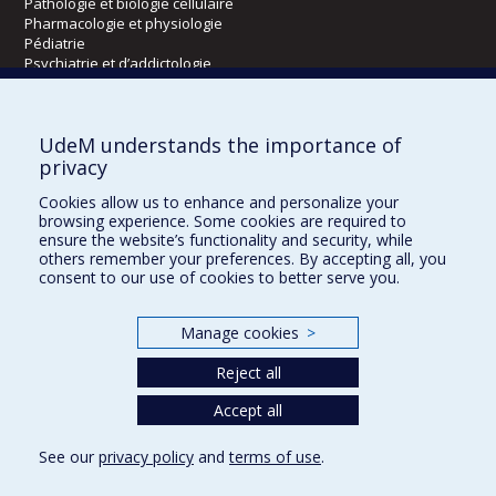
Pathologie et biologie cellulaire
Pharmacologie et physiologie
Pédiatrie
Psychiatrie et d’addictologie
Radiologie, radio-oncologie et médecine nucléaire
UdeM understands the importance of
Écoles
privacy
Kinésiologie et des sciences de l’activité physique
Cookies allow us to enhance and personalize your
Orthophonie et audiologie
browsing experience. Some cookies are required to
Réadaptation
ensure the website’s functionality and security, while
others remember your preferences. By accepting all, you
consent to our use of cookies to better serve you.
Directions
DPC
Manage cookies
>
CPASS
Éthique clinique
Reject all
Accept all
See our
privacy policy
and
terms of use
.