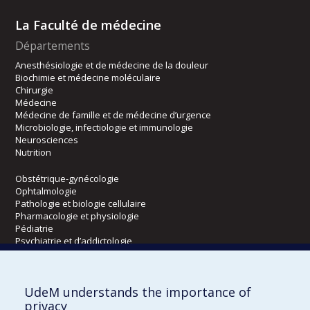
La Faculté de médecine
Départements
Anesthésiologie et de médecine de la douleur
Biochimie et médecine moléculaire
Chirurgie
Médecine
Médecine de famille et de médecine d’urgence
Microbiologie, infectiologie et immunologie
Neurosciences
Nutrition
Obstétrique-gynécologie
Ophtalmologie
Pathologie et biologie cellulaire
Pharmacologie et physiologie
Pédiatrie
Psychiatrie et d’addictologie
Radiologie, radio-oncologie et médecine nucléaire
UdeM understands the importance of
Écoles
privacy