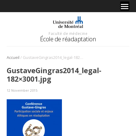
Faculté de médecine
École de réadaptation
/
Accueil
GustaveGingras2014_legal-182×3001.jpg
GustaveGingras2014_legal-
182×3001.jpg
12 November 2015