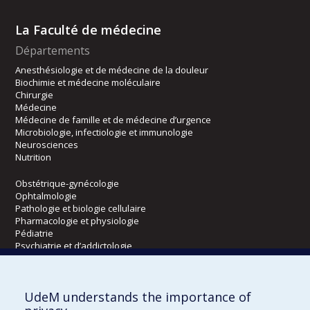
La Faculté de médecine
Départements
Anesthésiologie et de médecine de la douleur
Biochimie et médecine moléculaire
Chirurgie
Médecine
Médecine de famille et de médecine d’urgence
Microbiologie, infectiologie et immunologie
Neurosciences
Nutrition
Obstétrique-gynécologie
Ophtalmologie
Pathologie et biologie cellulaire
Pharmacologie et physiologie
Pédiatrie
Psychiatrie et d’addictologie
Radiologie, radio-oncologie et médecine nucléaire
UdeM understands the importance of
Écoles