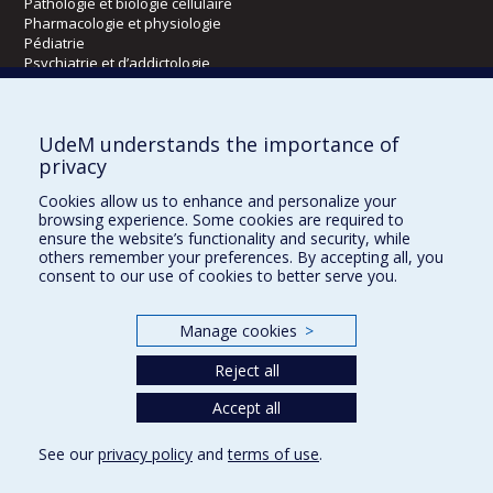
Pathologie et biologie cellulaire
Pharmacologie et physiologie
Pédiatrie
Psychiatrie et d’addictologie
Radiologie, radio-oncologie et médecine nucléaire
UdeM understands the importance of
Écoles
privacy
Kinésiologie et des sciences de l’activité physique
Cookies allow us to enhance and personalize your
Orthophonie et audiologie
browsing experience. Some cookies are required to
Réadaptation
ensure the website’s functionality and security, while
others remember your preferences. By accepting all, you
consent to our use of cookies to better serve you.
Directions
DPC
Manage cookies
>
CPASS
Éthique clinique
Reject all
Accept all
See our
privacy policy
and
terms of use
.