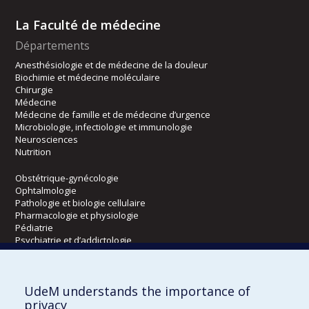
La Faculté de médecine
Départements
Anesthésiologie et de médecine de la douleur
Biochimie et médecine moléculaire
Chirurgie
Médecine
Médecine de famille et de médecine d’urgence
Microbiologie, infectiologie et immunologie
Neurosciences
Nutrition
Obstétrique-gynécologie
Ophtalmologie
Pathologie et biologie cellulaire
Pharmacologie et physiologie
Pédiatrie
Psychiatrie et d’addictologie
Radiologie, radio-oncologie et médecine nucléaire
UdeM understands the importance of
Écoles
privacy