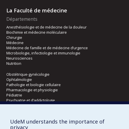
La Faculté de médecine
Départements
Anesthésiologie et de médecine de la douleur
Biochimie et médecine moléculaire
Chirurgie
Médecine
Médecine de famille et de médecine d’urgence
Microbiologie, infectiologie et immunologie
Neurosciences
Nutrition
Obstétrique-gynécologie
Ophtalmologie
Pathologie et biologie cellulaire
Pharmacologie et physiologie
Pédiatrie
Psychiatrie et d’addictologie
Radiologie, radio-oncologie et médecine nucléaire
UdeM understands the importance of
Écoles
privacy