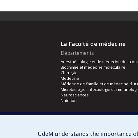
La Faculté de médecine
Départements
Anesthésiologie et de médecine de la do
Biochimie et médecine moléculaire
Chirurgie
Médecine
Médecine de famille et de médecine d’ur
Microbiologie, infectiologie et immunolog
Neurosciences
Nutrition
Écoles
Kinésiologie et des sciences de l’activité
Orthophonie et audiologie
UdeM understands the importance of
Réadaptation