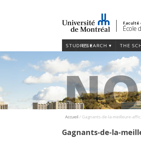
Faculté
École 
STUDIES
RESEARCH
THE SC
/
Accueil
Gagnants
Gagnants-de-la-meill