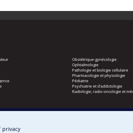
uleur
Obstétrique-gynécologie
Ophtalmologie
Pathologie et biologie cellulaire
Pharmacologie et physiologie
gence
Pédiatrie
ie
Psychiatrie et d’addictologie
Radiologie, radio-oncologie et mé
Directions
 physique
DPC
CPASS
 privacy
Éthique clinique