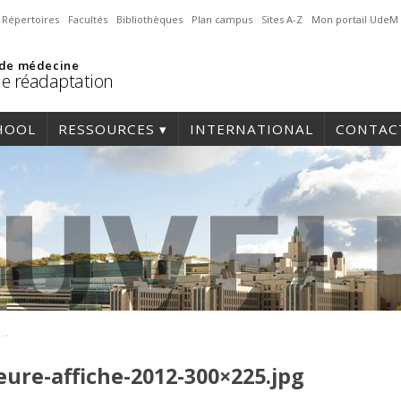
Répertoires
Facultés
Bibliothèques
Plan campus
Sites A-Z
Mon portail UdeM
 de médecine
de réadaptation
HOOL
RESSOURCES
INTERNATIONAL
CONTAC
-de-la-meilleure-affiche-2012-300×225.jpg
eure-affiche-2012-300×225.jpg