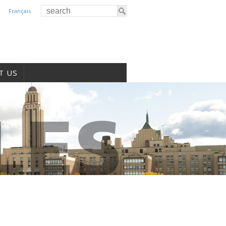
Français
T US