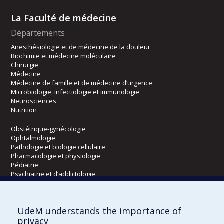
La Faculté de médecine
Départements
Anesthésiologie et de médecine de la douleur
Biochimie et médecine moléculaire
Chirurgie
Médecine
Médecine de famille et de médecine d’urgence
Microbiologie, infectiologie et immunologie
Neurosciences
Nutrition
Obstétrique-gynécologie
Ophtalmologie
Pathologie et biologie cellulaire
Pharmacologie et physiologie
Pédiatrie
Psychiatrie et d’addictologie
Radiologie, radio-oncologie et médecine nucléaire
UdeM understands the importance of
Écoles
privacy