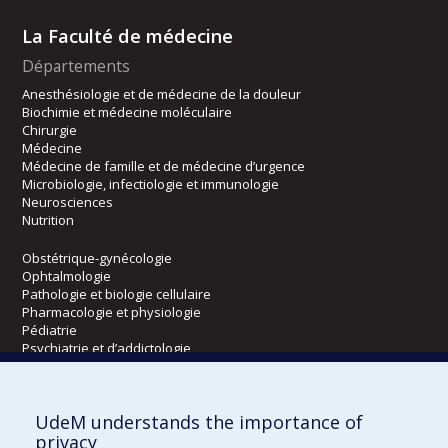
La Faculté de médecine
Départements
Anesthésiologie et de médecine de la douleur
Biochimie et médecine moléculaire
Chirurgie
Médecine
Médecine de famille et de médecine d’urgence
Microbiologie, infectiologie et immunologie
Neurosciences
Nutrition
Obstétrique-gynécologie
Ophtalmologie
Pathologie et biologie cellulaire
Pharmacologie et physiologie
Pédiatrie
Psychiatrie et d’addictologie
Radiologie, radio-oncologie et médecine nucléaire
UdeM understands the importance of
Écoles
privacy